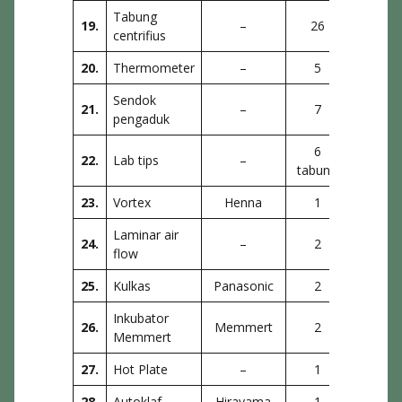
Tabung
19.
–
26
La
centrifius
20.
Thermometer
–
5
La
Sendok
21.
–
7
La
pengaduk
6
22.
Lab tips
–
La
tabung
23.
Vortex
Henna
1
La
Laminar air
24.
–
2
La
flow
25.
Kulkas
Panasonic
2
La
Inkubator
26.
Memmert
2
Fakul
Memmert
27.
Hot Plate
–
1
La
28.
Autoklaf
Hirayama
1
Fakul