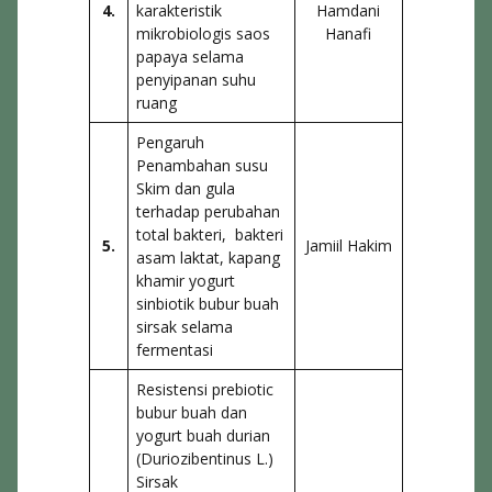
4.
karakteristik
Hamdani
mikrobiologis saos
Hanafi
papaya selama
penyipanan suhu
ruang
Pengaruh
Penambahan susu
Skim dan gula
terhadap perubahan
total bakteri, bakteri
5.
Jamiil Hakim
asam laktat, kapang
khamir yogurt
sinbiotik bubur buah
sirsak selama
fermentasi
Resistensi prebiotic
bubur buah dan
yogurt buah durian
(Duriozibentinus L.)
Sirsak