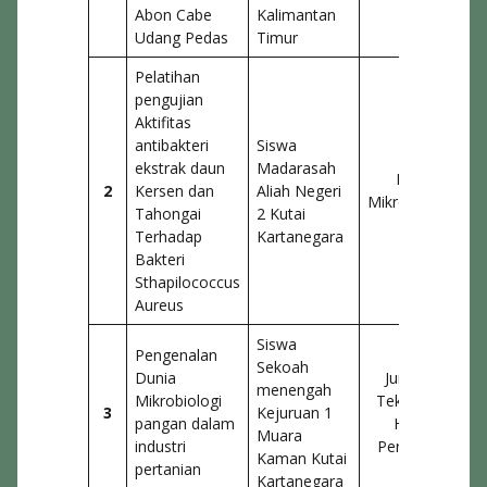
Abon Cabe
Kalimantan
Udang Pedas
Timur
Pelatihan
pengujian
Aktifitas
antibakteri
Siswa
ekstrak daun
Madarasah
Lab.
2
Kersen dan
Aliah Negeri
Mikrobiologi
Tahongai
2 Kutai
Terhadap
Kartanegara
Bakteri
Sthapilococcus
Aureus
Siswa
Pengenalan
Sekoah
Dunia
Jurusan
menengah
Mikrobiologi
Teknologi
3
Kejuruan 1
pangan dalam
Hasil
Muara
industri
Pertanian
Kaman Kutai
pertanian
Kartanegara