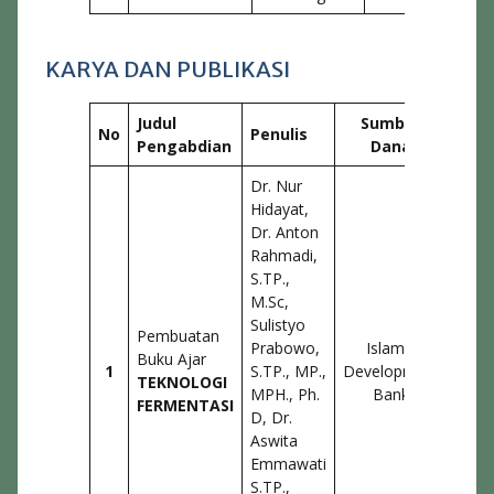
KARYA DAN PUBLIKASI
Judul
Sumber
No
Penulis
Lu
Pengabdian
Dana
Dr. Nur
Hidayat,
Dr. Anton
Rahmadi,
S.TP.,
M.Sc,
Buku
Sulistyo
Pembuatan
Tekn
Prabowo,
Islamic
Buku Ajar
Ferm
1
S.TP., MP.,
Development
TEKNOLOGI
ISBN 
MPH., Ph.
Bank
FERMENTASI
623
D, Dr.
03
Aswita
Emmawati
S.TP.,