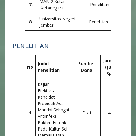
MAN 2 Kutai
7.
Penelitian
Kartanegara
Universitas Negeri
8.
Penelitian
Jember
PENELITIAN
Jumlah
Judul
Sumber
Jum
No
(Juta
Penelitian
Dana
Maha
Rp.)
Kajian
Efektivitas
Kandidat
Probiotik Asal
Mandai Sebagai
1
Dikti
40
4 Or
Antiinfeksi
Bakteri Enterik
Pada Kultur Sel
Mamalia Dan