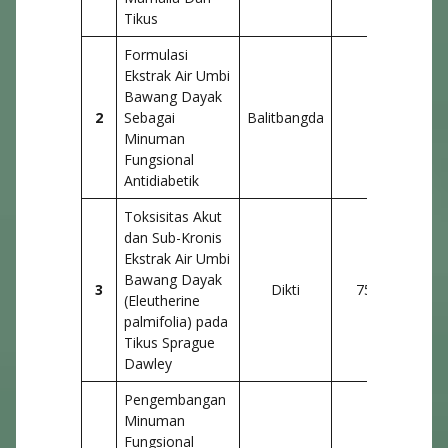
Tikus
Formulasi
Ekstrak Air Umbi
Bawang Dayak
2
Sebagai
Balitbangda
4 Or
Minuman
Fungsional
Antidiabetik
Toksisitas Akut
dan Sub-Kronis
Ekstrak Air Umbi
Bawang Dayak
3
Dikti
75
2 Or
(Eleutherine
palmifolia) pada
Tikus Sprague
Dawley
Pengembangan
Minuman
Fungsional