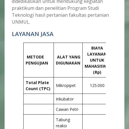
didedikasikan untuk mendukung kegiatan
praktikum dan penelitian Program Studi
Teknologi hasil pertanian fakultas pertanian
UNMUL.
LAYANAN JASA
BIAYA
BIA
LAYANAN
LAYA
METODE
ALAT YANG
UNTUK
UNT
PENGUJIAN
DIGUNAKAN
MAHASISWA
CORP
O
(Rp)
(Rp
Total Plate
Mikropipet
125.000
175.
Count (TPC)
Inkubator
Cawan Petri
Tabung
reaksi