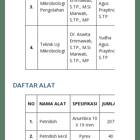
Emmawati,
Mikrobiologi
Agus
Purnama
3.
S.TP., M.Si
Pengolahan
Prayitno,
Via
Marwati,
S.TP
Hardianti
S.TP., MP
Murni
Dr. Aswita
Yudha
Yani,
Emmawati,
Teknik Uji
Agus
Annisa
4.
S.TP., M.Si
Mikrobiologi
Prayitno,
Purnama
Marwati,
S.TP
Via
S.TP., MP
Hardianti
DAFTAR ALAT
Sumb
NO
NAMA ALAT
SPESIFIKASI
JUMLAH
Penga
Anumbra 10
1.
Petridish
207
Juru
X 19 mm
2.
Petridish kecil
Pyrex
40
Fakul