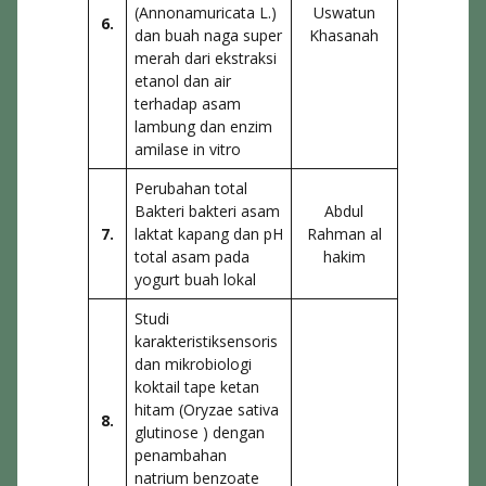
(Annonamuricata L.)
Uswatun
6.
dan buah naga super
Khasanah
merah dari ekstraksi
etanol dan air
terhadap asam
lambung dan enzim
amilase in vitro
Perubahan total
Bakteri bakteri asam
Abdul
7.
laktat kapang dan pH
Rahman al
total asam pada
hakim
yogurt buah lokal
Studi
karakteristiksensoris
dan mikrobiologi
koktail tape ketan
hitam (Oryzae sativa
8.
glutinose ) dengan
penambahan
natrium benzoate