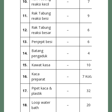
10.
–
7
La
reaksi kecil
Rak Tabung
11.
–
9
La
reaksi besi
Rak Tabung
12.
–
6
La
reaksi besar
13.
Penjepit besi
–
6
La
Batang
14.
–
4
La
pengaduk
15.
Kawat kasa
–
10
La
Kaca
16.
–
7 Kotak
La
preparat
Pipet kaca &
17.
–
32
La
plastik
Loop water
18.
–
20
La
bath