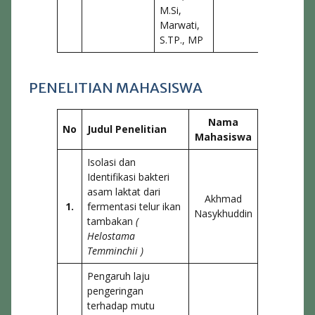
M.Si,
Marwati,
S.TP., MP
PENELITIAN MAHASISWA
Nama
No
Judul Penelitian
Mahasiswa
Isolasi dan
Identifikasi bakteri
asam laktat dari
Akhmad
1.
fermentasi telur ikan
Nasykhuddin
tambakan
(
Helostama
Temminchii )
Pengaruh laju
pengeringan
terhadap mutu