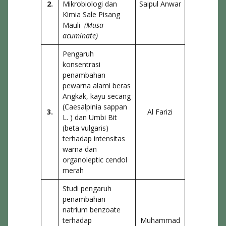
2.
Mikrobiologi dan
Saipul Anwar
Kimia Sale Pisang
Mauli
(Musa
acuminate)
Pengaruh
konsentrasi
penambahan
pewarna alami beras
Angkak, kayu secang
(Caesalpinia sappan
3.
Al Farizi
L. ) dan Umbi Bit
(beta vulgaris)
terhadap intensitas
warna dan
organoleptic cendol
merah
Studi pengaruh
penambahan
natrium benzoate
terhadap
Muhammad