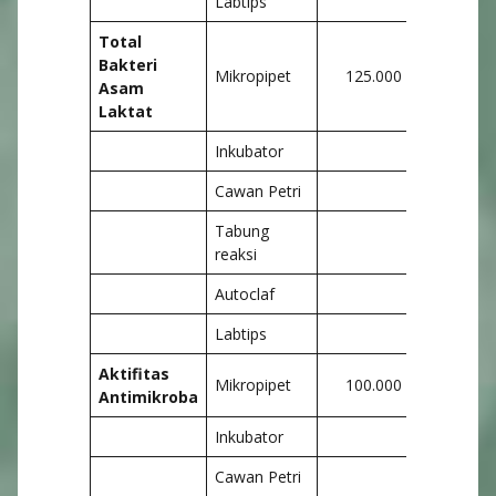
Labtips
Total
Bakteri
Mikropipet
125.000
175.
Asam
Laktat
Inkubator
Cawan Petri
Tabung
reaksi
Autoclaf
Labtips
Aktifitas
Mikropipet
100.000
150.
Antimikroba
Inkubator
Cawan Petri