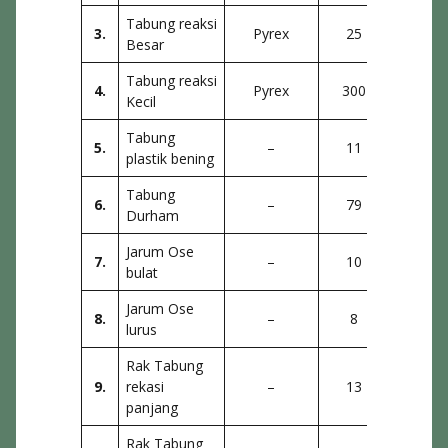
Tabung reaksi
3.
Pyrex
25
Jurus
Besar
Tabung reaksi
4.
Pyrex
300
Jurus
Kecil
Tabung
5.
–
11
Priba
plastik bening
Tabung
6.
–
79
Jurus
Durham
Jarum Ose
7.
–
10
La
bulat
Jarum Ose
8.
–
8
La
lurus
Rak Tabung
9.
rekasi
–
13
La
panjang
Rak Tabung