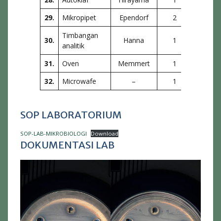
29.
Mikropipet
Ependorf
2
La
Timbangan
30.
Hanna
1
La
analitik
31.
Oven
Memmert
1
Fakul
32.
Microwafe
–
1
Priba
SOP LABORATORIUM
SOP-LAB-MIKROBIOLOGI
Download
DOKUMENTASI LAB