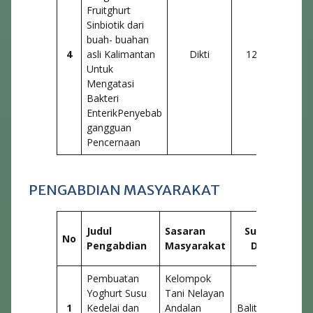
Fruitghurt
Sinbiotik dari
buah- buahan
4
asli Kalimantan
Dikti
121
6 Or
Untuk
Mengatasi
Bakteri
EnterikPenyebab
gangguan
Pencernaan
PENGABDIAN MASYARAKAT
J
Judul
Sasaran
Sumber
No
(
Pengabdian
Masyarakat
Dana
Pembuatan
Kelompok
Yoghurt Susu
Tani Nelayan
1
Kedelai dan
Andalan
Balitbangda