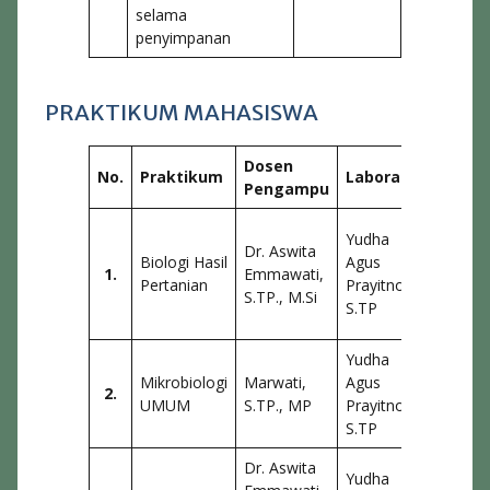
selama
penyimpanan
PRAKTIKUM MAHASISWA
Dosen
No.
Praktikum
Laboran
Co Ass
Pengampu
Via
Yudha
Dr. Aswita
Hardianti
Biologi Hasil
Agus
1.
Emmawati,
Riska
Pertanian
Prayitno,
S.TP., M.Si
Hendrian
S.TP
Hendrik
Yudha
Annisa
Mikrobiologi
Marwati,
Agus
Purnama
2.
UMUM
S.TP., MP
Prayitno,
Supian
S.TP
Suri
Dr. Aswita
Yudha
Annisa