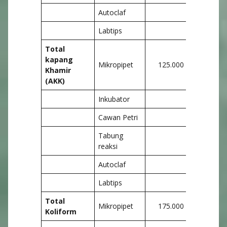
Autoclaf
Labtips
Total
kapang
Mikropipet
125.000
175.
Khamir
(AKK)
Inkubator
Cawan Petri
Tabung
reaksi
Autoclaf
Labtips
Total
Mikropipet
175.000
225.
Koliform