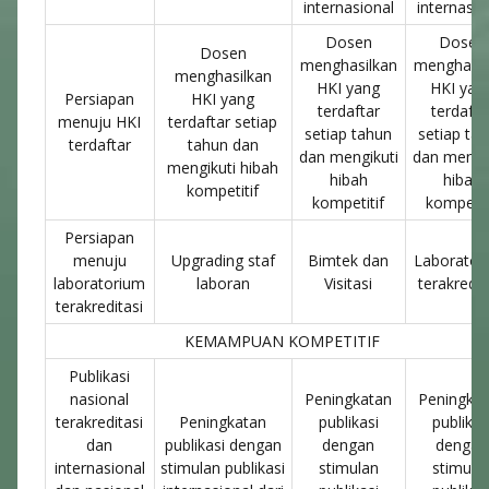
internasional
internasio
Dosen
Dosen
Dosen
menghasilkan
menghasil
menghasilkan
HKI yang
HKI yan
Persiapan
HKI yang
terdaftar
terdafta
menuju HKI
terdaftar setiap
setiap tahun
setiap ta
terdaftar
tahun dan
dan mengikuti
dan mengik
mengikuti hibah
hibah
hibah
kompetitif
kompetitif
kompetit
Persiapan
menuju
Upgrading staf
Bimtek dan
Laborator
laboratorium
laboran
Visitasi
terakredit
terakreditasi
KEMAMPUAN KOMPETITIF
Publikasi
nasional
Peningkatan
Peningka
terakreditasi
Peningkatan
publikasi
publikas
dan
publikasi dengan
dengan
dengan
internasional
stimulan publikasi
stimulan
stimula