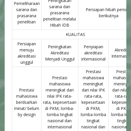
Peningkatan
Pemeliharaan
sarana dan
sarana dan
Persiapan hibah period
prasarana
prasarana
berikutnya
penelitian melalui
penelitian
Hibah IDB
KUALITAS
Persiapan
Peningkatan
Penyiapan
menuju
Akredita
Akreditasi
akreditasi
akreditasi
Internasio
Menjadi Unggul
internasional
unggul
Prestasi
Prestas
Prestasi
mahasiswa
mahasis
mahasiswa
meningkat
meningk
Prestasi
meningkat dari
dari nilai IPK
dari nilai 
mahasiswa
nilai IPK rata-
rata-rata,
rata-rata
berdsarkan
rata, kepesertaan
kepesertaan
kepesert
minat/ belum
di PKM, lomba-
di PKM,
di PKM
by design
lomba tingkat
lomba-lomba
lomba-lo
nasional dan
tingkat
tingkat
internasional
nasional dan
nasional 