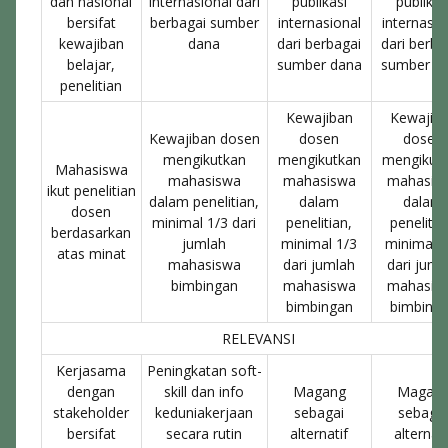
dan nasional
internasional dari
publikasi
publikas
bersifat
berbagai sumber
internasional
internasio
kewajiban
dana
dari berbagai
dari berba
belajar,
sumber dana
sumber d
penelitian
Kewajiban
Kewajib
Kewajiban dosen
dosen
dosen
mengikutkan
mengikutkan
mengikut
Mahasiswa
mahasiswa
mahasiswa
mahasis
ikut penelitian
dalam penelitian,
dalam
dalam
dosen
minimal 1/3 dari
penelitian,
penelitia
berdasarkan
jumlah
minimal 1/3
minimal 1
atas minat
mahasiswa
dari jumlah
dari juml
bimbingan
mahasiswa
mahasis
bimbingan
bimbing
RELEVANSI
Kerjasama
Peningkatan soft-
dengan
skill dan info
Magang
Magan
stakeholder
keduniakerjaan
sebagai
sebaga
bersifat
secara rutin
alternatif
alternati